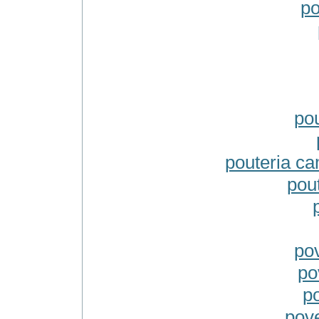
po
po
pouteria c
pou
po
po
po
pove