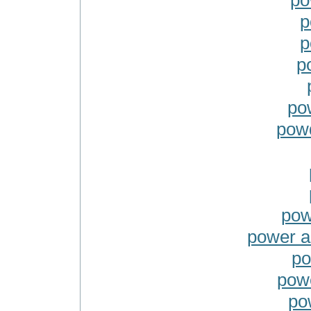
po
p
p
p
po
pow
pow
power a
po
powe
po