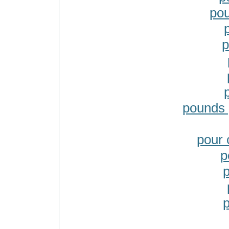
pou
p
pounds 
pour 
p
p
p