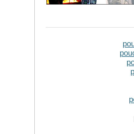
po
pou
po
p
p