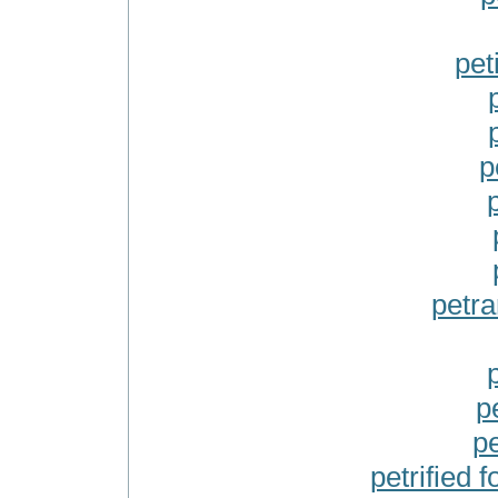
peti
p
p
petra
p
pe
petrified f