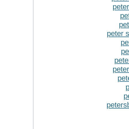
pete
pe
pe
peter 
pe
pe
pete
pete
pet
p
p
peters