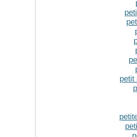
pet
pet
p
pe
petit
p
petit
pet
p