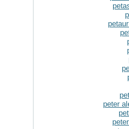
petas
p
petaur
pe
pe
pe
peter a
pet
peter